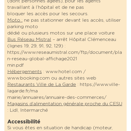
(dont personnes âgées), pour les agents
travaillant à l’hôpital et de ne pas
bloquer les accès pour les secours.
Moto :
ne pas stationner devant les accès, utiliser
parking moto
dédié ou plusieurs motos sur une place voiture
Bus Réseau Mistral
– arrêt Hôpital Clémenceau
(lignes 19, 29, 91, 92, 129) :
https://www.reseaumistral.com/ftp/document/pla
n-reseau-global-affichage2021
min.pdf
Hébergements
: www.hotel.com /
www.booking.com ou autres sites web
Restaurants Ville de La Garde
: https://www.ville-
lagarde.fr/ma
mairie/annuaires/annuaire-des-commerces/
Magasins d’alimentation générale proche du CESU
: Lidl, Intermarché
Accessibilité
Si vous êtes en situation de handicap (moteur,