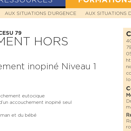
RESSOURCES
FORMATION
N
AUX SITUATIONS D’URGENCE
HISTOIRE
MISSION
VALEURS
AUX SITUATIONS 
STATUTS
 CESU 79
C
MENT HORS
40
7
05
ht
ement inopiné Niveau 1
ni
co
lo
C
M
ouchement eutocique
Dr
e d’un accouchement inopiné seul
ma
maman et du bébé
Re
Ro
ro