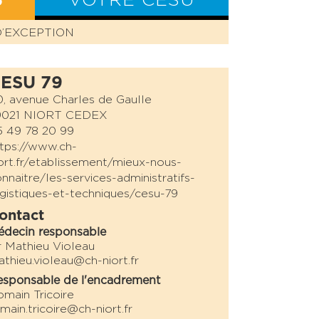
S
VOTRE CESU
D’EXCEPTION
BILAN CESU
ESU 79
, avenue Charles de Gaulle
9021 NIORT CEDEX
 49 78 20 99
tps://www.ch-
ort.fr/etablissement/mieux-nous-
nnaitre/les-services-administratifs-
gistiques-et-techniques/cesu-79
ontact
édecin responsable
 Mathieu Violeau
thieu.violeau@ch-niort.fr
sponsable de l'encadrement
main Tricoire
main.tricoire@ch-niort.fr