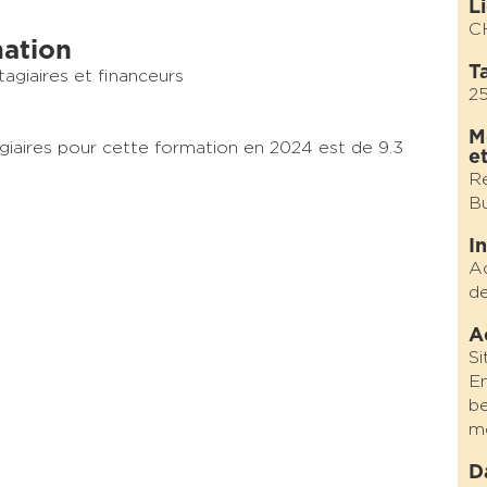
L
CH
mation
Ta
tagiaires et financeurs
2
M
agiaires pour cette formation en 2024 est de 9.3
e
Ré
Bu
I
Ac
de
A
Si
En
be
mo
D