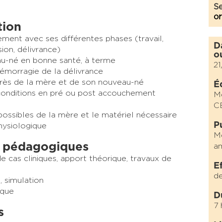
Se
or
tion
ent avec ses différentes phases (travail,
D
ion, délivrance)
o
au-né en bonne santé, à terme
2
hémorragie de la délivrance
près de la mère et de son nouveau-né
É
conditions en pré ou post accouchement
M
C
 possibles de la mère et le matériel nécessaire
P
hysiologique
Mé
 pédagogiques
am
e cas cliniques, apport théorique, travaux de
E
de
, simulation
ique
D
7 
s