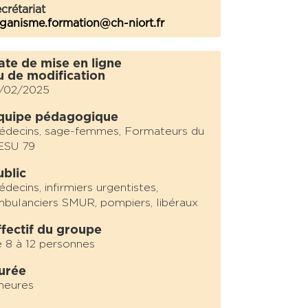
crétariat
ganisme.formation@ch-niort.fr
ate de mise en ligne
u de modification
1/02/2025
quipe pédagogique
édecins, sage-femmes, Formateurs du
ESU 79
ublic
decins, infirmiers urgentistes,
bulanciers SMUR, pompiers, libéraux
ffectif du groupe
 8 à 12 personnes
urée
heures