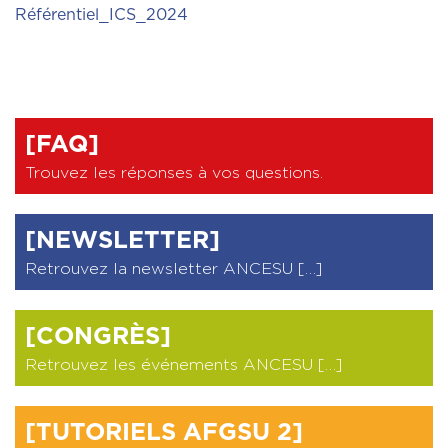
Référentiel_ICS_2024
[FAQ]
Trouvez les réponses à vos questions
.
[NEWSLETTER]
Retrouvez la newsletter ANCESU […]
[CONGRÈS]
Retrouvez les événements ANCESU […]
[TUTORIELS AFGSU 2]