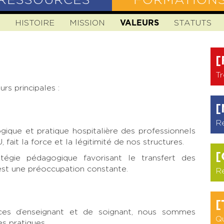
RESSOURCES
FORMATION
N
HISTOIRE
MISSION
VALEURS
STATUTS
[
Tr
rs principales :
[
R
que et pratique hospitalière des professionnels
fait la force et la légitimité de nos structures.
[
égie pédagogique favorisant le transfert des
st une préoccupation constante.
R
[
ces d’enseignant et de soignant, nous sommes
Qu
es pratiques.