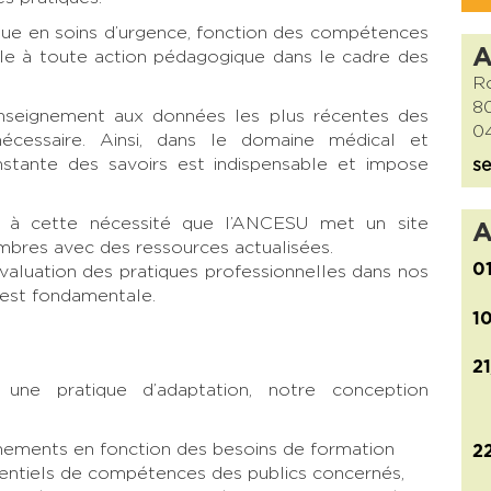
ique en soins d’urgence, fonction des compétences
ble à toute action pédagogique dans le cadre des
Ro
8
nseignement aux données les plus récentes des
04
nécessaire. Ainsi, dans le domaine médical et
onstante des savoirs est indispensable et impose
se
e à cette nécessité que l’ANCESU met un site
A
embres avec des ressources actualisées.
0
l’évaluation des pratiques professionnelles dans nos
est fondamentale.
1
2
une pratique d’adaptation, notre conception
nements en fonction des besoins de formation
2
rentiels de compétences des publics concernés,