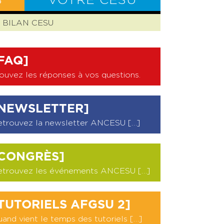
S
VOTRE CESU
BILAN CESU
FAQ]
ouvez les réponses à vos questions
.
NEWSLETTER]
etrouvez la newsletter ANCESU […]
CONGRÈS]
etrouvez les événements ANCESU […]
TUTORIELS AFGSU 2]
and vient le temps des tutoriels […]