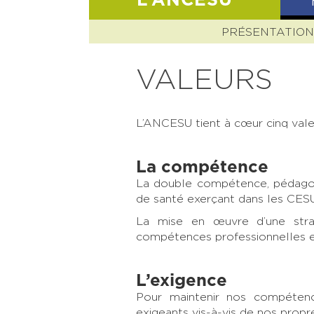
L’ANCESU
PRÉSENTATIO
VALEURS
L’ANCESU tient à cœur cinq valeu
La compétence
La double compétence, pédagogi
de santé exerçant dans les CESU, 
La mise en œuvre d’une strat
compétences professionnelles e
L’exigence
Pour maintenir nos compéten
exigeants vis-à-vis de nos propr