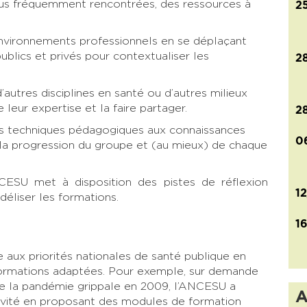
plus fréquemment rencontrées, des ressources à
2
nvironnements professionnels en se déplaçant
publics et privés pour contextualiser les
2
’autres disciplines en santé ou d’autres milieux
 leur expertise et la faire partager.
2
es techniques pédagogiques aux connaissances
0
à la progression du groupe et (au mieux) de chaque
NCESU met à disposition des pistes de réflexion
1
éliser les formations.
1
aux priorités nationales de santé publique en
ormations adaptées. Pour exemple, sur demande
 de la pandémie grippale en 2009, l’ANCESU a
A
ivité en proposant des modules de formation