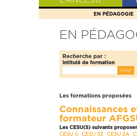
L’ANCESU
EN PÉDAGOGIE
PRÉSENTATIO
EN PÉDAGO
Recherche par :
Intitulé de formation
Les formations proposées
Connaissances et
formateur AFGSU
Les CESU(S) suivants proposen
CESU 0
CESU 02
CESU 2A
C