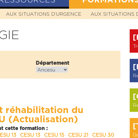
RESSOURCES
FORMATION
N
AUX SITUATIONS D’URGENCE
HISTOIRE
MISSION
VALEURS
AUX SITUATIONS 
STATUTS
GIE
[
Tr
Département
[
R
[
R
 réhabilitation du
 (Actualisation)
[
t cette formation :
Qu
ESU 13
CESU 13
CESU 15
CESU 21
CESU 30