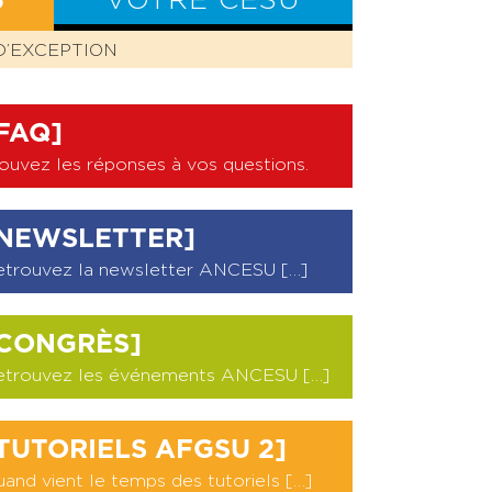
S
VOTRE CESU
D’EXCEPTION
BILAN CESU
FAQ]
ouvez les réponses à vos questions
.
NEWSLETTER]
etrouvez la newsletter ANCESU […]
CONGRÈS]
etrouvez les événements ANCESU […]
TUTORIELS AFGSU 2]
and vient le temps des tutoriels […]