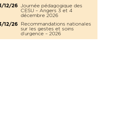
Journée pédagogique des
3/12/26
CESU – Angers 3 et 4
décembre 2026
Recommandations nationales
3/12/26
sur les gestes et soins
d’urgence – 2026