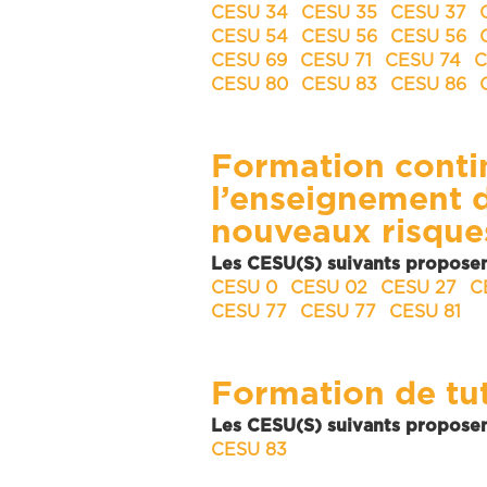
CESU 34
CESU 35
CESU 37
CESU 54
CESU 56
CESU 56
CESU 69
CESU 71
CESU 74
C
CESU 80
CESU 83
CESU 86
Formation conti
l’enseignement d
nouveaux risque
Les CESU(S) suivants proposen
CESU 0
CESU 02
CESU 27
C
CESU 77
CESU 77
CESU 81
Formation de tu
Les CESU(S) suivants proposen
CESU 83