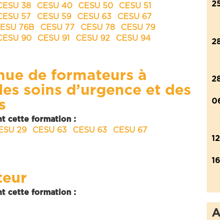
2
CESU 38
CESU 40
CESU 50
CESU 51
CESU 57
CESU 59
CESU 63
CESU 67
ESU 76B
CESU 77
CESU 78
CESU 79
CESU 90
CESU 91
CESU 92
CESU 94
2
nue de formateurs à
2
es soins d’urgence et des
0
s
t cette formation :
ESU 29
CESU 63
CESU 63
CESU 67
1
1
teur
t cette formation :
A