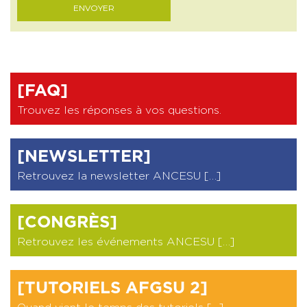
[FAQ]
Trouvez les réponses à vos questions
.
[NEWSLETTER]
Retrouvez la newsletter ANCESU […]
[CONGRÈS]
Retrouvez les événements ANCESU […]
[TUTORIELS AFGSU 2]