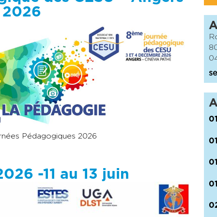
e 2026
Ro
8
04
se
A
0
ournées Pédagogiques 2026
0
0
26 -11 au 13 juin
0
0