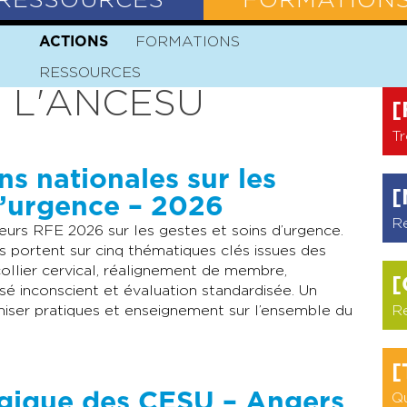
RESSOURCES
FORMATION
N
HISTOIRE
ACTIONS
FORMATIONS
MISSION
VALEURS
STATUTS
RESSOURCES
 L'ANCESU
[
Tr
 nationales sur les
[
d’urgence – 2026
R
urs RFE 2026 sur les gestes et soins d’urgence.
portent sur cinq thématiques clés issues des
ollier cervical, réalignement de membre,
[
sé inconscient et évaluation standardisée. Un
iser pratiques et enseignement sur l’ensemble du
R
[
gique des CESU – Angers
Qu