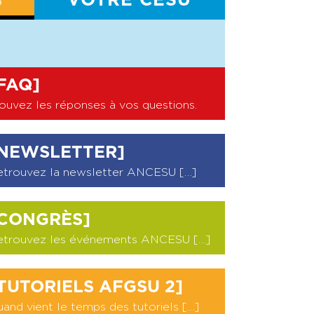
S
VOTRE CESU
BILAN CESU
FAQ]
ouvez les réponses à vos questions
.
NEWSLETTER]
etrouvez la newsletter ANCESU […]
CONGRÈS]
etrouvez les événements ANCESU […]
TUTORIELS AFGSU 2]
and vient le temps des tutoriels […]