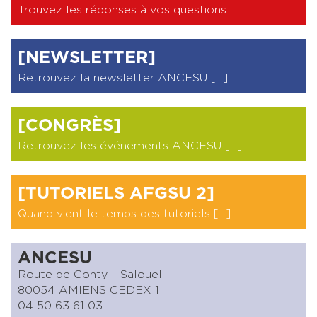
Trouvez les réponses à vos questions
.
[NEWSLETTER]
Retrouvez la newsletter ANCESU […]
[CONGRÈS]
Retrouvez les événements ANCESU […]
[TUTORIELS AFGSU 2]
Quand vient le temps des tutoriels […]
ANCESU
Route de Conty – Salouël
80054 AMIENS CEDEX 1
04 50 63 61 03