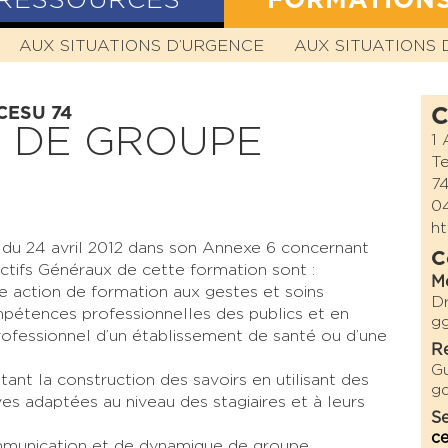
RESSOURCES
FORMATION
N
AUX SITUATIONS D’URGENCE
HISTOIRE
MISSION
VALEURS
AUX SITUATIONS 
STATUTS
 CESU 74
C
 DE GROUPE
1 
T
7
04
ht
é du 24 avril 2012 dans son Annexe 6 concernant
C
ctifs Généraux de cette formation sont :
M
 action de formation aux gestes et soins
D
pétences professionnelles des publics et en
g
fessionnel d’un établissement de santé ou d’une
Re
G
nt la construction des savoirs en utilisant des
g
s adaptées au niveau des stagiaires et à leurs
Se
c
mmunication et de dynamique de groupe.