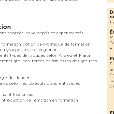
D
o
1
tion
É
ont abordés, développés et expérimentés :
M
3è
 formation, notion de rythmique de formation
En
du groupe, la vie d’un groupe
érents types de groupes selon Anzieu et Martin
P
fférents groupes, forces et faiblesses des groupes
Pe
un
Fo
gie des leaders.
se
nts selon les objectifs d’apprentissages
d’
au et leadership
’introduction de l’émotion en formation
E