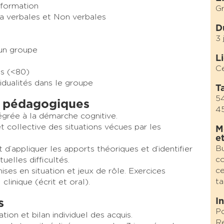
 formation
Gr
a verbales et Non verbales
D
3 
 un groupe
L
Ce
es (<80)
idualités dans le groupe
Ta
5
 pédagogiques
4
tégrée à la démarche cognitive.
et collective des situations vécues par les
M
e
Bu
d’appliquer les apports théoriques et d’identifier
co
uelles difficultés.
ce
ses en situation et jeux de rôle. Exercices
ta
linique (écrit et oral).
I
s
Po
ion et bilan individuel des acquis.
Re