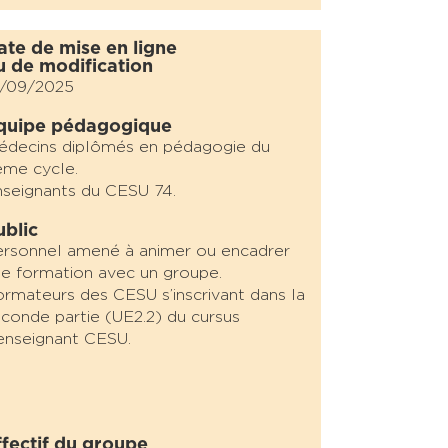
ate de mise en ligne
u de modification
5/09/2025
quipe pédagogique
édecins diplômés en pédagogie du
me cycle.
seignants du CESU 74.
ublic
rsonnel amené à animer ou encadrer
e formation avec un groupe.
rmateurs des CESU s’inscrivant dans la
conde partie (UE2.2) du cursus
enseignant CESU.
ffectif du groupe