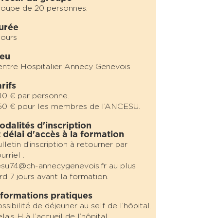
oupe de 20 personnes.
urée
jours
ieu
ntre Hospitalier Annecy Genevois
rifs
40
€
par personne.
50 € pour les membres de l’ANCESU.
odalités d'inscription
t délai d'accès à la formation
lletin d’inscription à retourner par
urriel :
su74@ch-annecygenevois.fr au plus
rd 7 jours avant la formation.
nformations pratiques
ssibilité de déjeuner au self de l’hôpital.
lais H à l’accueil de l’hôpital.