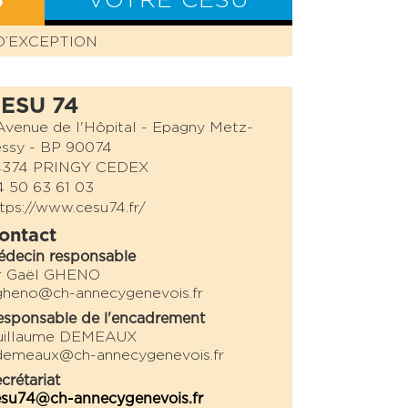
S
VOTRE CESU
D’EXCEPTION
BILAN CESU
ESU 74
Avenue de l'Hôpital - Epagny Metz-
essy - BP 90074
4374 PRINGY CEDEX
 50 63 61 03
tps://www.cesu74.fr/
ontact
édecin responsable
r Gaël GHENO
gheno@ch-annecygenevois.fr
sponsable de l'encadrement
uillaume DEMEAUX
demeaux@ch-annecygenevois.fr
crétariat
esu74@ch-annecygenevois.fr