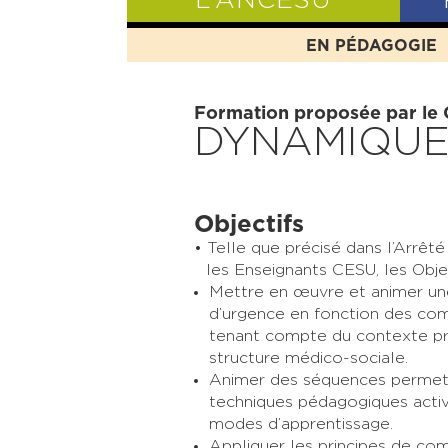
L’ANCESU
EN PÉDAGOGIE
PRÉSENTATIO
Formation proposée par le
DYNAMIQUE
Objectifs
Telle que précisé dans l’Arrêt
les Enseignants CESU, les Obje
Mettre en œuvre et animer une
d’urgence en fonction des com
tenant compte du contexte pro
structure médico-sociale.
Animer des séquences permetta
techniques pédagogiques active
modes d’apprentissage.
Appliquer les principes de co