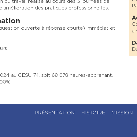
n du travail réalisé au cours des 3 journées de
Pa
 d’amélioration des pratiques professionnelles.
A
mation
Co
(question ouverte à réponse courte) immédiat et
à 
D
urs
D
024 au CESU 74, soit 68 678 heures-apprenant.
 100%
PRÉSENTATION
HISTOIRE
MISSION