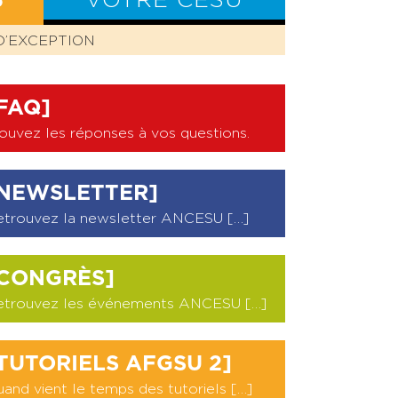
S
VOTRE CESU
D’EXCEPTION
BILAN CESU
FAQ]
ouvez les réponses à vos questions
.
NEWSLETTER]
etrouvez la newsletter ANCESU […]
CONGRÈS]
etrouvez les événements ANCESU […]
TUTORIELS AFGSU 2]
and vient le temps des tutoriels […]