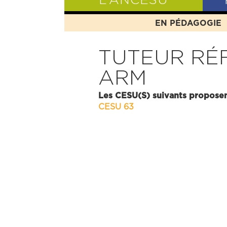
L’ANCESU
EN PÉDAGOGIE
PRÉSENTATIO
TUTEUR RÉ
ARM
Les CESU(S) suivants proposen
CESU 63