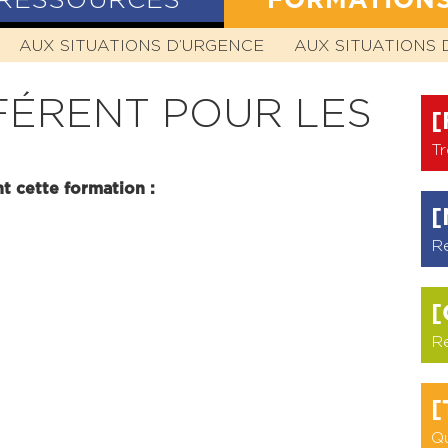
RESSOURCES
FORMATION
N
AUX SITUATIONS D’URGENCE
HISTOIRE
MISSION
VALEURS
AUX SITUATIONS 
STATUTS
FÉRENT POUR LES
[
Tr
t cette formation :
[
R
[
R
[
Qu