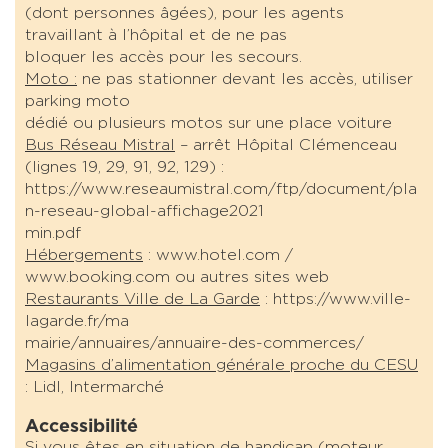
(dont personnes âgées), pour les agents
travaillant à l’hôpital et de ne pas
bloquer les accès pour les secours.
Moto :
ne pas stationner devant les accès, utiliser
parking moto
dédié ou plusieurs motos sur une place voiture
Bus Réseau Mistral
– arrêt Hôpital Clémenceau
(lignes 19, 29, 91, 92, 129) :
https://www.reseaumistral.com/ftp/document/pla
n-reseau-global-affichage2021
min.pdf
Hébergements
: www.hotel.com /
www.booking.com ou autres sites web
Restaurants Ville de La Garde
: https://www.ville-
lagarde.fr/ma
mairie/annuaires/annuaire-des-commerces/
Magasins d’alimentation générale proche du CESU
: Lidl, Intermarché
Accessibilité
Si vous êtes en situation de handicap (moteur,