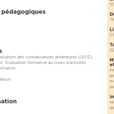
12
 pédagogiques
D
7
L
C
Ta
s
22
valuation des connaissances antérieures (QUIZ)
M
et Evaluation formative au cours d’activités
e
ormation
in
pa
dation
ma
pa
I
mation
re
da