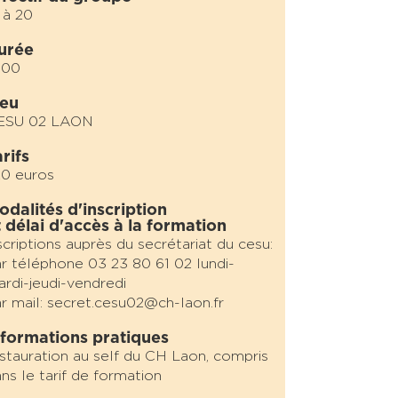
 à 20
urée
h00
ieu
ESU 02 LAON
rifs
0 euros
odalités d'inscription
t délai d'accès à la formation
scriptions auprès du secrétariat du cesu:
r téléphone 03 23 80 61 02 lundi-
rdi-jeudi-vendredi
r mail: secret.cesu02@ch-laon.fr
nformations pratiques
stauration au self du CH Laon, compris
ns le tarif de formation