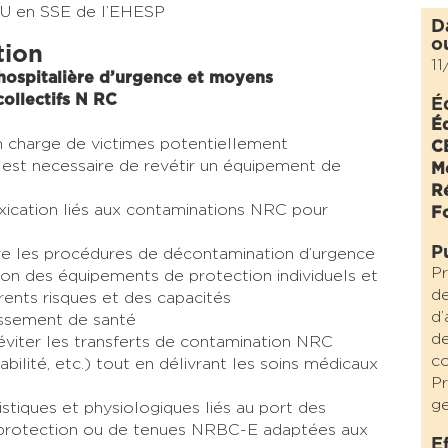
SU en SSE de l’EHESP
D
o
tion
1
hospitalière d’urgence et moyens
collectifs N RC
É
É
 en charge de victimes potentiellement
C
 est necessaire de revétir un équipement de
M
R
toxication liés aux contaminations NRC pour
F
P
re les procédures de décontamination d’urgence
Pr
isation des équipements de protection individuels et
de
érents risques et des capacités
d’
issement de santé
de
éviter les transferts de contamination NRC
co
bilité, etc.) tout en délivrant les soins médicaux
Pr
ge
istiques et physiologiques liés au port des
e protection ou de tenues NRBC-E adaptées aux
E