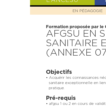
L’ANCESU
EN PÉDAGOGIE
PRÉSENTATIO
Formation proposée par le
AFGSU EN S
SANITAIRE 
(ANNEXE 07
Objectifs
Acquérir les connaissances néce
sanitaire exceptionnelle en l
pratique.
Pré-requis
afgsu 1 ou 2 en cours de validi