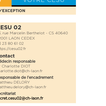
S
VOTRE CESU
D’EXCEPTION
BILAN CESU
ESU 02
, rue Marcelin Berthelot - CS 40640
2001 LAON CEDEX
3 23 80 61 02
tps://cesu02.fr
ontact
édecin responsable
 Charlotte DIOT
arlotte.diot@ch-laon.fr
sponsable de l'encadrement
atthieu DELORY
tthieu.delory@ch-laon.fr
crétariat
cret.cesu02@ch-laon.fr