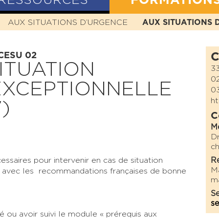
RESSOURCES
FORMATION
N
AUX SITUATIONS D’URGENCE
HISTOIRE
MISSION
VALEURS
AUX SITUATIONS 
STATUTS
 CESU 02
C
ITUATION
33
0
EXCEPTIONNELLE
0
ht
)
C
M
Dr
ch
ssaires pour intervenir en cas de situation
Re
M
ien avec les recommandations françaises de bonne
ma
Se
se
té ou avoir suivi le module « prérequis aux