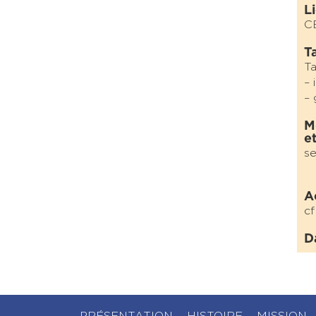
L
C
Ta
Ta
– 
– 
M
e
se
A
cf
D