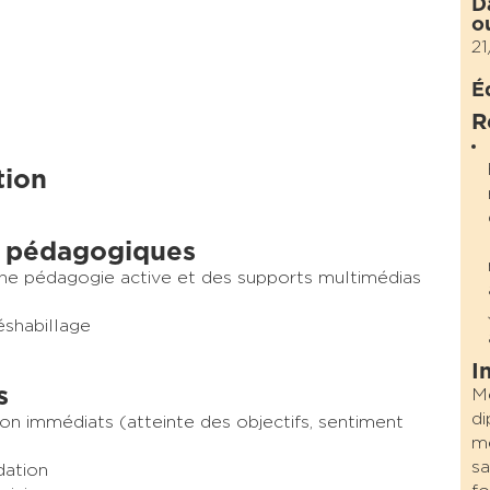
D
o
21
É
R
tion
 pédagogiques
une pédagogie active et des supports multimédias
éshabillage
I
s
Mé
di
on immédiats (atteinte des objectifs, sentiment
mé
sa
dation