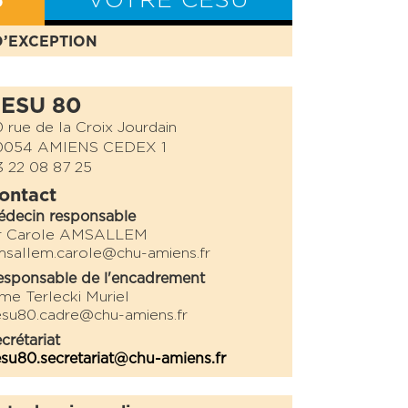
S
VOTRE CESU
D’EXCEPTION
BILAN CESU
ESU 80
 rue de la Croix Jourdain
0054 AMIENS CEDEX 1
 22 08 87 25
ontact
édecin responsable
r Carole AMSALLEM
sallem.carole@chu-amiens.fr
sponsable de l'encadrement
e Terlecki Muriel
su80.cadre@chu-amiens.fr
crétariat
su80.secretariat@chu-amiens.fr