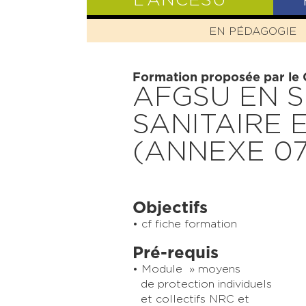
L’ANCESU
EN PÉDAGOGIE
PRÉSENTATIO
Formation proposée par le
AFGSU EN S
SANITAIRE 
(ANNEXE 07
Objectifs
cf fiche formation
Pré-requis
Module » moyens
de protection individuels
et collectifs NRC et