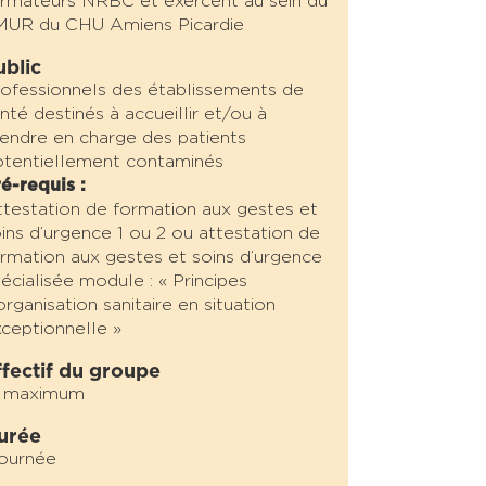
rmateurs NRBC et exercent au sein du
MUR du CHU Amiens Picardie
ublic
ofessionnels des établissements de
nté destinés à accueillir et/ou à
endre en charge des patients
tentiellement contaminés
é-requis :
testation de formation aux gestes et
ins d’urgence 1 ou 2 ou attestation de
rmation aux gestes et soins d’urgence
écialisée module : « Principes
organisation sanitaire en situation
ceptionnelle »
ffectif du groupe
2 maximum
urée
journée