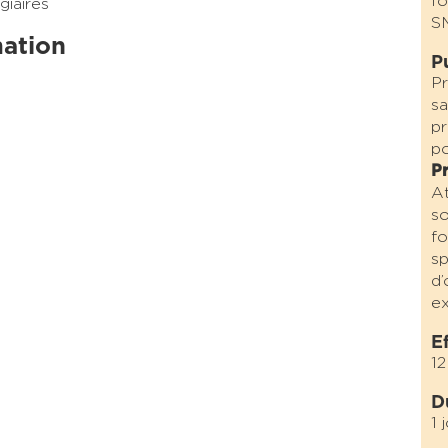
fo
giaires
S
mation
P
Pr
sa
pr
po
Pr
At
so
fo
sp
d’
ex
E
1
D
1 