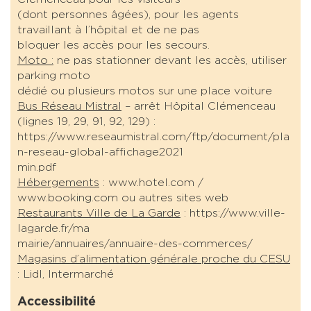
(dont personnes âgées), pour les agents
travaillant à l’hôpital et de ne pas
bloquer les accès pour les secours.
Moto :
ne pas stationner devant les accès, utiliser
parking moto
dédié ou plusieurs motos sur une place voiture
Bus Réseau Mistral
– arrêt Hôpital Clémenceau
(lignes 19, 29, 91, 92, 129) :
https://www.reseaumistral.com/ftp/document/pla
n-reseau-global-affichage2021
min.pdf
Hébergements
: www.hotel.com /
www.booking.com ou autres sites web
Restaurants Ville de La Garde
: https://www.ville-
lagarde.fr/ma
mairie/annuaires/annuaire-des-commerces/
Magasins d’alimentation générale proche du CESU
: Lidl, Intermarché
Accessibilité