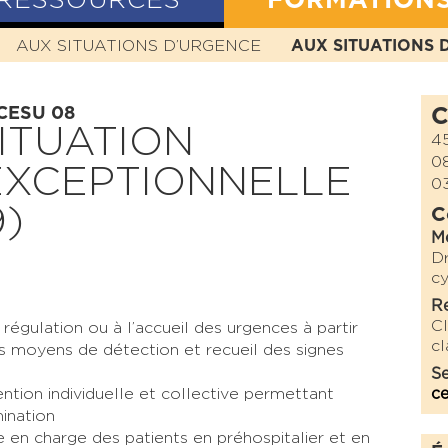
RESSOURCES
FORMATION
N
AUX SITUATIONS D’URGENCE
HISTOIRE
MISSION
VALEURS
AUX SITUATIONS 
STATUTS
 CESU 08
C
ITUATION
45
0
EXCEPTIONNELLE
03
)
C
M
D
cy
Re
C
 régulation ou à l’accueil des urgences à partir
cl
 moyens de détection et recueil des signes
Se
ntion individuelle et collective permettant
ce
mination
e en charge des patients en préhospitalier et en