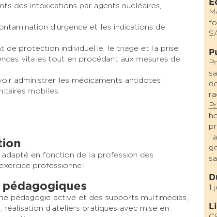
É
ents des intoxications par agents nucléaires,
Mé
fo
ontamination d’urgence et les indications de
S
de protection individuelle, le triage et la prise
P
ences vitales tout en procédant aux mesures de
Pr
sa
avoir administrer les médicaments antidotes
de
nitaires mobiles
ra
Pr
ho
pr
l’
tion
ge
adapté en fonction de la profession des
sa
’exercice professionnel
D
 pédagogiques
1 
une pédagogie active et des supports multimédias,
L
s, réalisation d’ateliers pratiques avec mise en
C