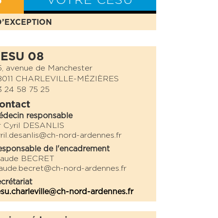
S
VOTRE CESU
D’EXCEPTION
BILAN CESU
ESU 08
, avenue de Manchester
8011 CHARLEVILLE-MÉZIÈRES
 24 58 75 25
ontact
édecin responsable
r Cyril DESANLIS
ril.desanlis@ch-nord-ardennes.fr
sponsable de l'encadrement
laude BECRET
aude.becret@ch-nord-ardennes.fr
crétariat
su.charleville@ch-nord-ardennes.fr