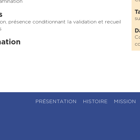
amination
Ta
s
s
on, présence conditionnant la validation et recueil
s
D
Co
mation
co
PRÉSENTATION
HISTOIRE
MISSION