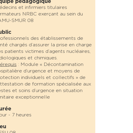
quipe pédagogique
decins et infirmiers titulaires
rmateurs NRBC exerçant au sein du
AMU-SMUR 08
ublic
ofessionnels des établissements de
nté chargés d’assurer la prise en charge
s patients victimes d’agents nucléaires,
diologiques et chimiques.
érequis
: Module « Décontamination
spitalière d’urgence et moyens de
otection individuels et collectifs » de
attestation de formation spécialisée aux
stes et soins d’urgence en situation
nitaire exceptionnelle
urée
jour - 7 heures
ieu
ESU 08