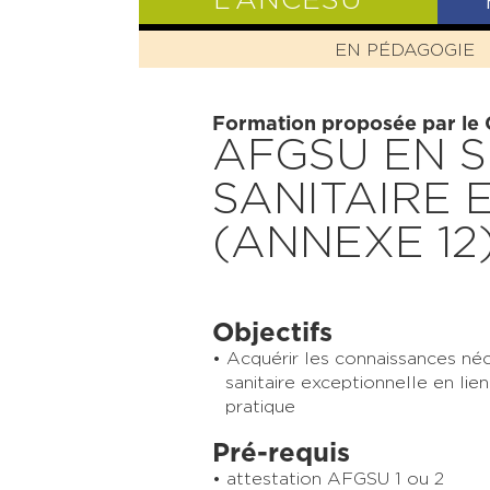
L’ANCESU
EN PÉDAGOGIE
PRÉSENTATIO
Formation proposée par le
AFGSU EN S
SANITAIRE 
(ANNEXE 12
Objectifs
Acquérir les connaissances néce
sanitaire exceptionnelle en li
pratique
Pré-requis
attestation AFGSU 1 ou 2