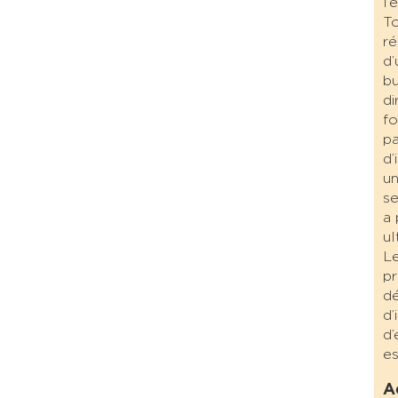
l’
To
ré
d’
bu
di
fo
pa
d’
un
se
a 
ul
Le
pr
dé
d’
d’
es
A