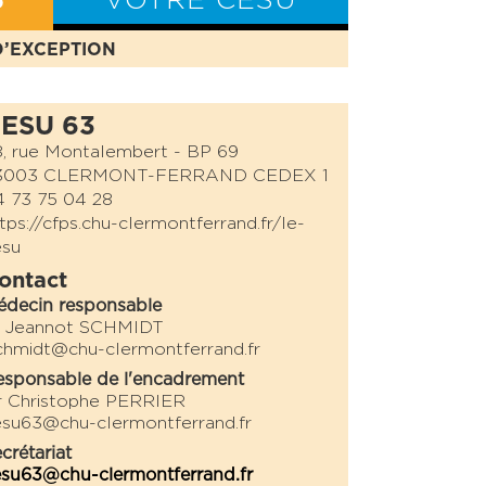
S
VOTRE CESU
D’EXCEPTION
BILAN CESU
ESU 63
, rue Montalembert - BP 69
3003 CLERMONT-FERRAND CEDEX 1
 73 75 04 28
tps://cfps.chu-clermontferrand.fr/le-
esu
ontact
édecin responsable
r Jeannot SCHMIDT
chmidt@chu-clermontferrand.fr
sponsable de l'encadrement
r Christophe PERRIER
su63@chu-clermontferrand.fr
crétariat
su63@chu-clermontferrand.fr