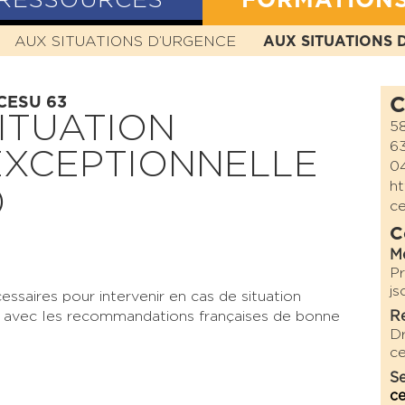
RESSOURCES
FORMATION
N
AUX SITUATIONS D’URGENCE
HISTOIRE
MISSION
VALEURS
AUX SITUATIONS 
STATUTS
 CESU 63
C
ITUATION
58
6
EXCEPTIONNELLE
04
ht
)
c
C
M
P
js
ssaires pour intervenir en cas de situation
en avec les recommandations françaises de bonne
Re
D
ce
Se
ce