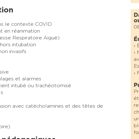
tion
D
o
ans le contexte COVID
0
t en réanimation
sse Respiratoire Aiguë)
É
 hors intubation
› 
non invasifs
› 
av
Es
sive
› 
églages et alarmes
P
ient intubé ou trachéotomisé
Pr
ls
ét
re
fusion avec catécholamines et des têtes de
ch
ur
bl
oire)
fo