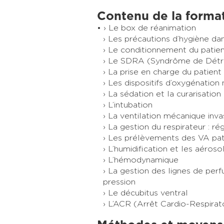
Contenu de la forma
› Le box de réanimation
› Les précautions d’hygiène d
› Le conditionnement du patien
› Le SDRA (Syndrôme de Détre
› La prise en charge du patient
› Les dispositifs d’oxygénation 
› La sédation et la curarisation
› L’intubation
› La ventilation mécanique inva
› La gestion du respirateur : r
› Les prélèvements des VA pat
› L’humidification et les aéroso
› L’hémodynamique
› La gestion des lignes de per
pression
› Le décubitus ventral
› L’ACR (Arrêt Cardio-Respirat