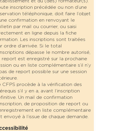
établissement et du (des) formateur(s).
ute inscription précédée ou non d’une
servation téléphonique, doit faire l’objet
une confirmation en renvoyant le
lletin par mail ou courrier, ou saisi
rectement en ligne depuis la fiche
rmation. Les inscriptions sont traitées
r ordre d’arrivée. Si le total
inscriptions dépasse le nombre autorisé,
 report est enregistré sur la prochaine
ssion ou en liste complémentaire s’il n’y
pas de report possible sur une session
térieure.
 CFPS procède à la vérification des
érequis s’il y en a, avant l’inscription
finitive. Un mail de confirmation
inscription, de proposition de report ou
enregistrement en liste complémentaire
t envoyé à l’issue de chaque demande.
ccessibilité