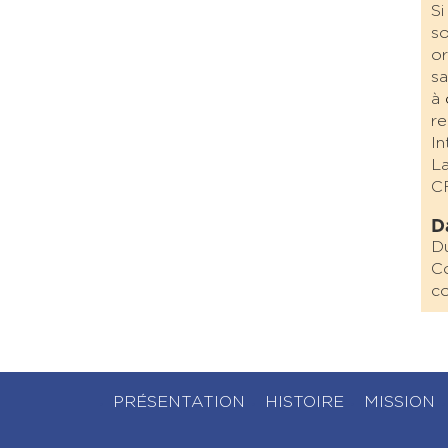
Si
so
or
sa
à
re
In
La
C
D
Du
Co
co
PRÉSENTATION
HISTOIRE
MISSION