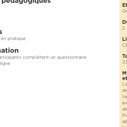
 pédagogiques
E
G
D
2 
s
 en pratique
L
C
mation
Ta
participants complètent un questionnaire
3
ligne
M
e
L’
di
ta
ex
di
Po
dé