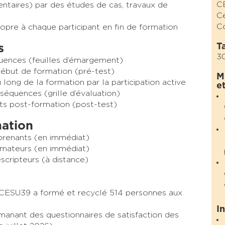
C
entaires) par des études de cas, travaux de
Ce
C
opre à chaque participant
en fin de formation
Ta
s
3
quences (feuilles d’émargement)
début de formation (pré-test)
M
long de la formation par la participation active
e
séquences (grille d’évaluation)
ts post-formation (post-test)
mation
pprenants (en immédiat)
ormateurs (en immédiat)
scripteurs (à distance)
 CESU39 a formé et recyclé 514 personnes aux
I
manant des questionnaires de satisfaction des