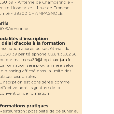
ESU 39 - Antenne de Champagnole -
ntre Hospitalier - 1 rue de Franche-
omté - 39300 CHAMPAGNOLE
rifs
00 €/personne
odalités d'inscription
t délai d'accès à la formation
Inscription auprès du secrétariat du
CESU 39 par téléphone 03.84.35.62.36
ou par mail
cesu39@hopitaux-jura.fr
.
La formation sera programmée selon
le planning affiché dans la limite des
places disponibles.
L’inscription est considérée comme
effective après signature de la
convention de formation.
nformations pratiques
Restauration : possibilité de déjeuner au