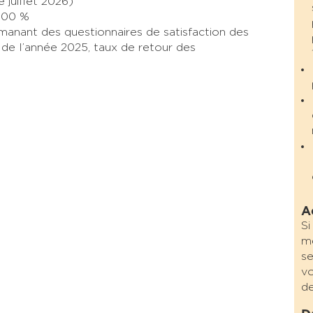
e juillet 2026)
 100 %
manant des questionnaires de satisfaction des
s de l’année 2025, taux de retour des
A
Si
me
se
vo
de