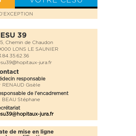
S
VOTRE CESU
D’EXCEPTION
BILAN CESU
ESU 39
45, Chemin de Chaudon
9000 LONS LE SAUNIER
.84.35.62.36
su39@hopitaux-jura.fr
ontact
édecin responsable
r RENAUD Gisèle
sponsable de l'encadrement
. BEAU Stéphane
crétariat
su39@hopitaux-jura.fr
ate de mise en ligne