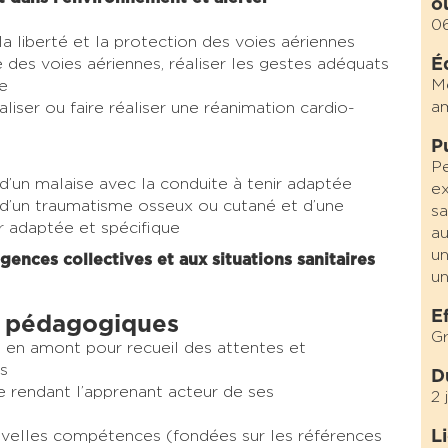
o
0
r la liberté et la protection des voies aériennes
ë des voies aériennes, réaliser les gestes adéquats
É
Mé
e
a
éaliser ou faire réaliser une réanimation cardio-
P
Pe
é d’un malaise avec la conduite à tenir adaptée
ex
té d’un traumatisme osseux ou cutané et d’une
sa
ir adaptée et spécifique
au
un
gences collectives et aux situations sanitaires
un
E
 pédagogiques
Gr
 en amont pour recueil des attentes et
s
D
e
rendant l’apprenant acteur de ses
2 
uvelles compétences (fondées sur les références
L