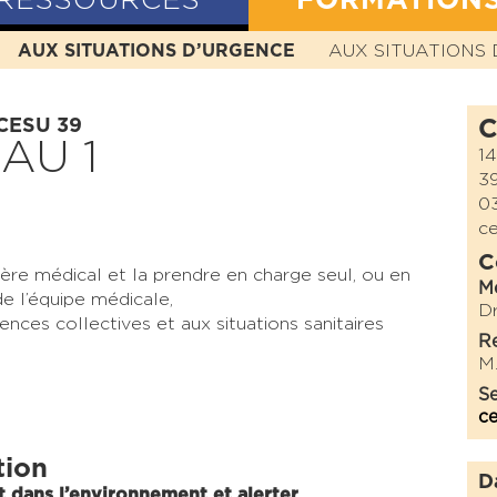
RESSOURCES
FORMATION
N
AUX SITUATIONS D’URGENCE
HISTOIRE
MISSION
VALEURS
AUX SITUATIONS 
STATUTS
 CESU 39
C
AU 1
1
3
03
ce
C
tère médical et la prendre en charge seul, ou en
M
de l’équipe médicale,
D
ences collectives et aux situations sanitaires
Re
M
Se
ce
tion
D
t dans l’environnement et alerter