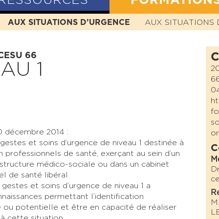
RESSOURCES
FORMATION
N
AUX SITUATIONS D’URGENCE
HISTOIRE
MISSION
VALEURS
AUX SITUATIONS 
STATUTS
 CESU 66
C
AU 1
2
6
04
ht
fo
so
0 décembre 2014 :
or
 gestes et soins d’urgence de niveau 1 destinée
à
C
n professionnels de santé, exerçant au sein
d’un
M
 structure médico-sociale ou dans un
cabinet
Dr
el de santé libéral
ce
 gestes et soins d’urgence de niveau 1 a
Re
nnaissances permettant l’identification
M
e ou potentielle et être en capacité de réaliser
L
à cette situation