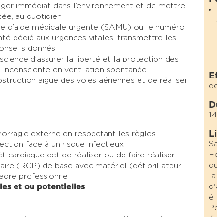
anger immédiat dans l’environnement et de mettre
ée, au quotidien
vice d’aide médicale urgente (SAMU) ou le numéro
nté dédié aux urgences vitales, transmettre les
conseils donnés
nscience d’assurer la liberté et la protection des
 inconsciente en ventilation spontanée
E
bstruction aiguë des voies aériennes et de réaliser
de
D
14
orragie externe en respectant les règles
L
Sa
ction face à un risque infectieux ​
Fo
êt cardiaque cet de réaliser ou de faire réaliser
du
ire (RCP) de base avec matériel (défibrillateur
la
dre professionnel ​
d'
ales et ou potentielles
él
Pe