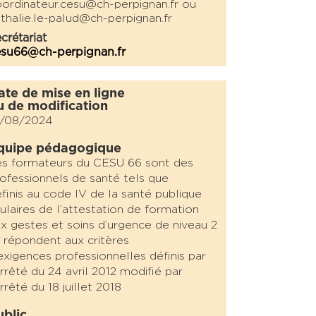
ordinateur.cesu@ch-perpignan.fr ou
thalie.le-palud@ch-perpignan.fr
crétariat
esu66@ch-perpignan.fr
ate de mise en ligne
u de modification
3/08/2024
quipe pédagogique
s formateurs du CESU 66 sont des
ofessionnels de santé tels que
finis
au code IV de la santé publique
tulaires de l’attestation de formation
ux
gestes et soins d’urgence de niveau 2
 répondent aux critères
exigences
professionnelles définis par
arrêté du 24 avril 2012 modifié par
arrêté du 18
juillet 2018
ublic