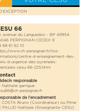
S
VOTRE CESU
D’EXCEPTION
BILAN CESU
ESU 66
0, avenue du Languedoc - BP 49954
6046 PERPIGNAN CEDEX 9
 68 61 62 10
tps://www.ch-perpignan.fr/nos-
rmations/centre-d-enseignement-des-
ins-d-urgence-des-pyrenees-
ientales-cesu-66-225.html
ontact
édecin responsable
 Nathalie garrigue
su66@ch-perpignan.fr
sponsable de l'encadrement
. COSTA Bruno (Coordinateur) ou Mme
E PALUD Nathalie (Enseignante CESU)