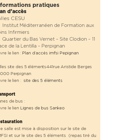
nformations pratiques
an d’accès
alles CESU
Institut Méditerranéen de Formation aux
ins Infirmiers
Quartier du Bas Vernet – Site Clodion – 11
ace de la Lentilla – Perpignan
vre le lien :
Plan d’accés imfsi Pepignan
lles site des 5 éléments441rue Aristide Berges
000 Perpignan
ivre le lien :
site des 5 éléments
ansport
gnes de bus :
ivre le lien
Lignes de bus Sankeo
stauration
e salle est mise à disposition sur le site de
IMFSI et sur le site des 5 éléments (repas tiré du