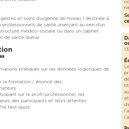
co
na
Se
 gestes et soins d’urgence de niveau 1 destinée à
c
 professionnels de santé, exerçant au sein d’un
structure médico-sociale ou dans un cabinet
l de santé libéral
D
o
tion
1
es
É
Le
rmations pratiques sur les données logistiques de
pr
dé
 la formation / énoncé des
ti
ateurs ​
a
cipant sur le profil professionnel, les
et
eurs des participants et leurs attentes ​
d’
ré test quizz
l’
l’
P