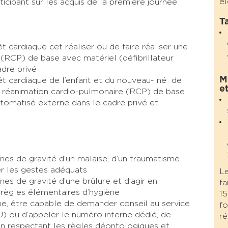
é
icipant sur les acquis de la première journée
Ta
êt cardiaque cet réaliser ou de faire réaliser une
(RCP) de base avec matériel (défibrillateur
dre privé
M
rêt cardiaque de l’enfant et du nouveau- né de
e
une réanimation cardio-pulmonaire (RCP) de base
utomatisé externe dans le cadre privé et
ignes de gravité d’un malaise, d’un traumatisme
r les gestes adéquats​
Le
gnes de gravité d’une brûlure et d’agir en
fa
 règles élémentaires d’hygiène​
15
e, être capable de demander conseil au service
fo
) ou d’appeler le numéro interne dédié, de
ré
en respectant les règles déontologiques et