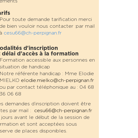
léments
rifs
Pour toute demande tarification merci
de bien vouloir nous contacter :
par mail
à
cesu66@ch-perpignan.fr
odalités d'inscription
t délai d'accès à la formation
Formation accessible aux personnes en
situation de handicap
Notre référente handicap : Mme Elodie
MIELKO
elodie.mielko@ch-perpignan.fr
ou par contact téléphonique au : 04 68
36 06 68
s demandes d’inscription doivent être
ites par mail :
cesu66@ch-perpignan.fr
 jours avant le début de la session de
rmation et sont acceptées sous
serve de places disponibles.