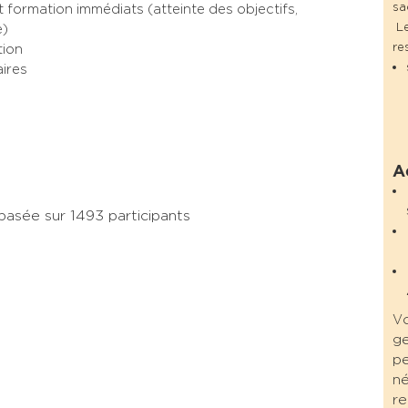
sa
 formation immédiats (atteinte des objectifs,
Le
e)
re
tion
aires
A
asée sur 1493 participants
V
g
pe
n
r