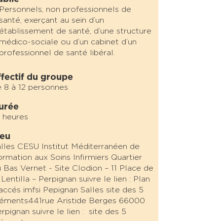
Personnels, non professionnels de
santé, exerçant au sein d’un
établissement
de santé, d’une structure
médico-sociale ou d’un cabinet d’un
professionnel
de santé libéral.
ffectif du groupe
 8 à 12 personnes
urée
 heures
ieu
lles CESU Institut Méditerranéen de
rmation aux Soins Infirmiers Quartier
 Bas Vernet - Site Clodion – 11 Place de
 Lentilla – Perpignan suivre le lien : Plan
accés imfsi Pepignan Salles site des 5
éments441rue Aristide Berges 66000
rpignan suivre le lien : site des 5