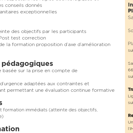
I
es conseils donnés​
Pl
sanitaires exceptionnelles
S
So
nte des objectifs par les participants
Post test correction
Pl
 de la formation proposition d’axe d’amélioration
sui
 pédagogiques
Sa
66
 basée sur la prise en compte de
su
 d’urgence adaptées aux contraintes et
Tr
nt permettant une évaluation continue formative
Li
s
su
t formation immédiats (atteinte des objectifs,
Re
e)
Un
mation
l’