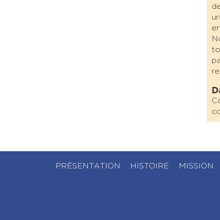
de
ur
en
N
t
p
re
D
Co
co
PRÉSENTATION
HISTOIRE
MISSION