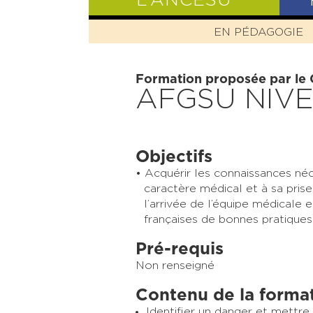
L’ANCESU
EN PÉDAGOGIE
PRÉSENTATIO
Formation proposée par le
AFGSU NIVE
Objectifs
Acquérir les connaissances néce
caractère médical et à sa pris
l’arrivée de l’équipe médicale
françaises de bonnes pratiques
Pré-requis
Non renseigné
Contenu de la forma
Identifier un danger et mettre