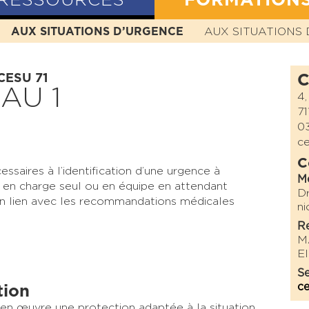
RESSOURCES
FORMATION
N
AUX SITUATIONS D’URGENCE
HISTOIRE
MISSION
VALEURS
AUX SITUATIONS 
STATUTS
 CESU 71
C
AU 1
4,
7
03
ce
C
ssaires à l’identification d’une urgence à
M
e en charge seul ou en équipe en attendant
D
 en lien avec les recommandations médicales
ni
Re
M
El
Se
ce
tion
 en œuvre une protection adaptée à la situation.