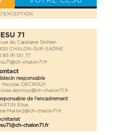
S
VOTRE CESU
D’EXCEPTION
BILAN CESU
ESU 71
 rue du Capitaine Drillien
1100 CHALON-SUR-SAÔNE
 85 91 00 77
su71@ch-chalon71.fr
ontact
édecin responsable
r Nicolas DECROUY
colas.decrouy@ch-chalon71.fr
sponsable de l'encadrement
ARTIN Elise
ise.Martin2@ch-chalon71.fr
crétariat
su71@ch-chalon71.fr