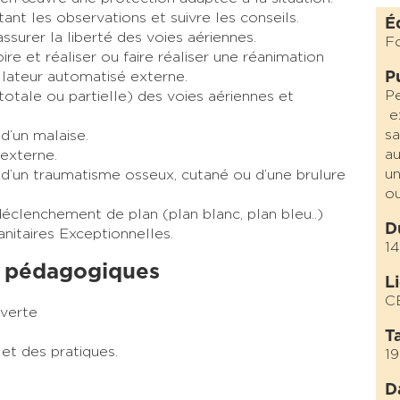
ant les observations et suivre les conseils.
É
ssurer la liberté des voies aériennes.
F
toire et réaliser ou faire réaliser une réanimation
llateur automatisé externe.
P
Pe
otale ou partielle) des voies aériennes et
ex
sa
 d’un malaise.
au
 externe.
un
té d’un traumatisme osseux, cutané ou d’une brulure
ou
éclenchement de plan (plan blanc, plan bleu..)
D
anitaires Exceptionnelles.
14
 pédagogiques
L
C
uverte
Ta
et des pratiques.
1
D