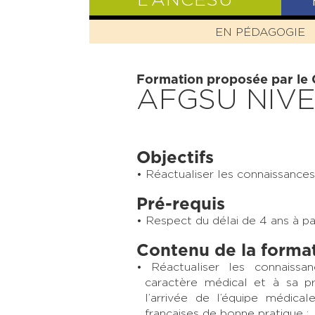
L’ANCESU
EN PÉDAGOGIE
PRÉSENTATIO
Formation proposée par le
AFGSU NIVE
Objectifs
Réactualiser les connaissances
Pré-requis
Respect du délai de 4 ans à par
Contenu de la forma
Réactualiser les connaissan
caractère médical et à sa p
l’arrivée de l’équipe médic
françaises de bonne pratique ;