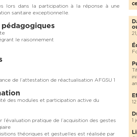
c
es lors dans la participation à la réponse à une
tion sanitaire exceptionnelle.
D
 pédagogiques
o
te
2
égrant le raisonnement
É
F
s
P
Ti
in
vrance de l’attestation de réactualisation AFGSU 1
an
mation
E
ité des modules et participation active du
12
D
1 
 l’évaluation pratique de l’acquisition des gestes
iaire
L
sitions théoriques et gestuelles est réalisée par