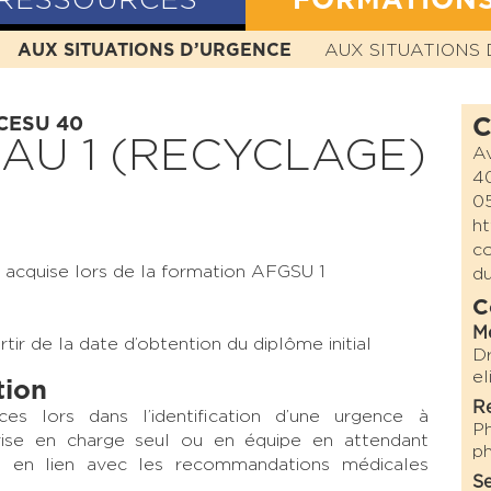
RESSOURCES
FORMATION
N
AUX SITUATIONS D’URGENCE
HISTOIRE
MISSION
VALEURS
AUX SITUATIONS 
STATUTS
 CESU 40
C
AU 1 (RECYCLAGE)
A
4
05
ht
co
 acquise lors de la formation AFGSU 1
d
C
M
tir de la date d’obtention du diplôme initial
D
el
tion
Re
ces lors dans l’identification d’une urgence à
P
rise en charge seul ou en équipe en attendant
ph
ale en lien avec les recommandations médicales
Se