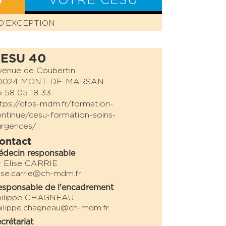
S
VOTRE CESU
D’EXCEPTION
BILAN CESU
ESU 40
venue de Coubertin
0024 MONT-DE-MARSAN
 58 05 18 33
tps://cfps-mdm.fr/formation-
ntinue/cesu-formation-soins-
urgences/
ontact
édecin responsable
r Elise CARRIE
ise.carrie@ch-mdm.fr
sponsable de l'encadrement
hilippe CHAGNEAU
ilippe.chagneau@ch-mdm.fr
crétariat