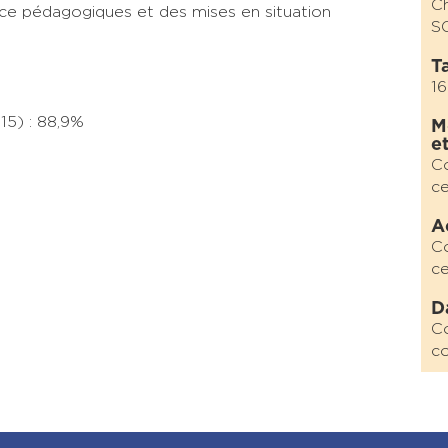
C
ace pédagogiques et des mises en situation
S
Ta
16
15) : 88,9%
M
e
Co
c
A
Co
c
D
Co
co