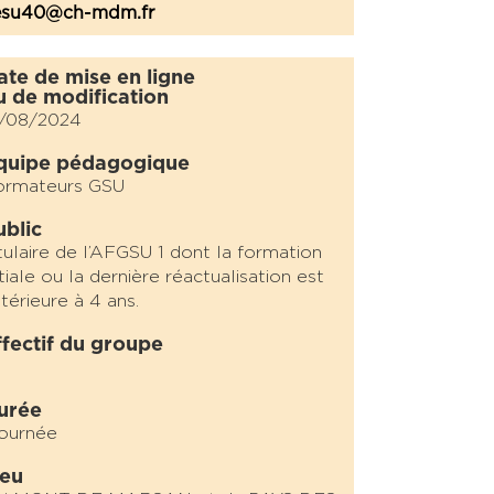
esu40@ch-mdm.fr
ate de mise en ligne
u de modification
1/08/2024
quipe pédagogique
ormateurs GSU
ublic
tulaire de l’AFGSU 1 dont la formation
itiale ou la dernière réactualisation est
térieure à 4 ans.
ffectif du groupe
urée
journée
ieu