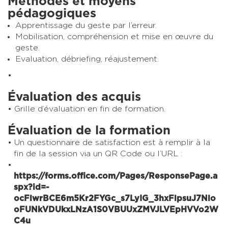
Méthodes et moyens
pédagogiques
Apprentissage du geste par l’erreur.
Mobilisation, compréhension et mise en œuvre du
geste.
Evaluation, débriefing, réajustement.
Évaluation des acquis
Grille d’évaluation en fin de formation.
Évaluation de la formation
Un questionnaire de satisfaction est à remplir à la
fin de la session via un QR Code ou l’URL :
https://forms.office.com/Pages/ResponsePage.a
spx?id=-
ocFlwrBCE6m5Kr2FYGc_s7LyIG_3hxFlpsuJ7Nlo
oFUNkVDUkxLNzA1S0VBUUxZMVJLVEpHVVo2W
C4u