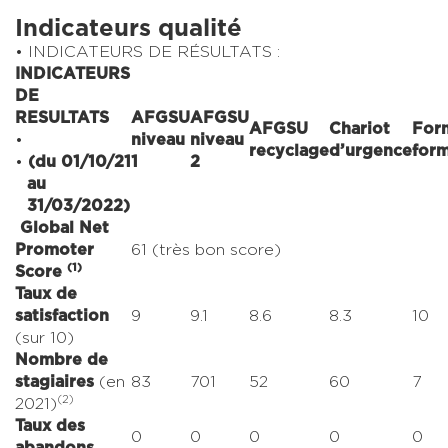
Indicateurs qualité
INDICATEURS DE RÉSULTATS :
INDICATEURS
DE
RESULTATS
AFGSU
AFGSU
AFGSU
Chariot
For
niveau
niveau
recyclage
d’urgence
form
(du 01/10/21
1
2
au
31/03/2022)
Global Net
Promoter
61 (très bon score)
(1)
Score
Taux de
satisfaction
9
9.1
8.6
8.3
10
(sur 10)
Nombre de
stagiaires
(en
83
701
52
60
7
(2)
2021)
Taux des
0
0
0
0
0
abandons