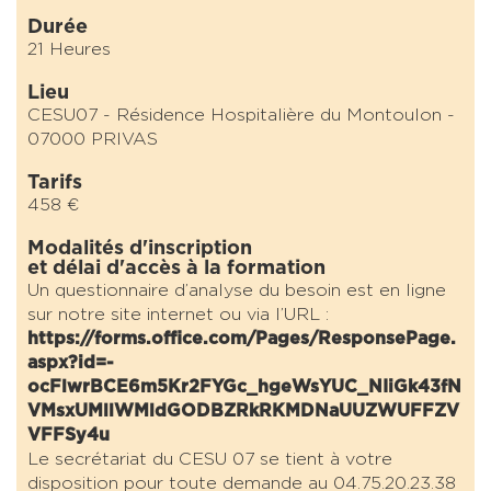
Durée
21 Heures
Lieu
CESU07 - Résidence Hospitalière du Montoulon -
07000 PRIVAS
Tarifs
458 €
Modalités d'inscription
et délai d'accès à la formation
Un questionnaire d’analyse du besoin est en ligne
sur notre site internet ou via l’URL :
https://forms.office.com/Pages/ResponsePage.
aspx?id=-
ocFlwrBCE6m5Kr2FYGc_hgeWsYUC_NIiGk43fN
VMsxUMllWMldGODBZRkRKMDNaUUZWUFFZV
VFFSy4u
Le secrétariat du CESU 07 se tient à votre
disposition pour toute demande au 04.75.20.23.38