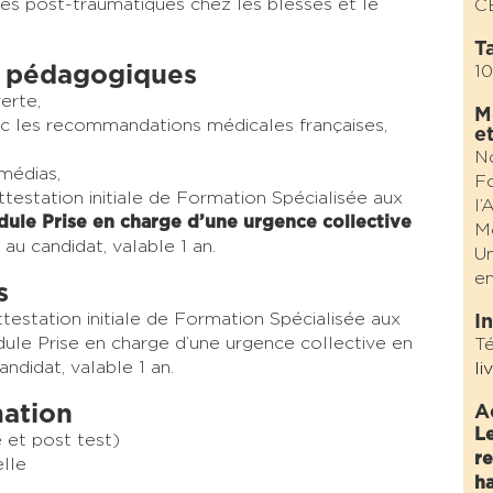
ques post-traumatiques chez les blessés et le
C
Ta
 pédagogiques
10
erte,
M
vec les recommandations médicales françaises,
e
N
médias,
Fo
ttestation initiale de Formation Spécialisée aux
l’
ule Prise en charge d’une urgence collective
Mo
 au candidat, valable 1 an.
Un
en
s
ttestation initiale de Formation Spécialisée aux
I
ule Prise en charge d’une urgence collective en
Té
andidat, valable 1 an.
li
mation
A
L
é et post test)
re
elle
ha