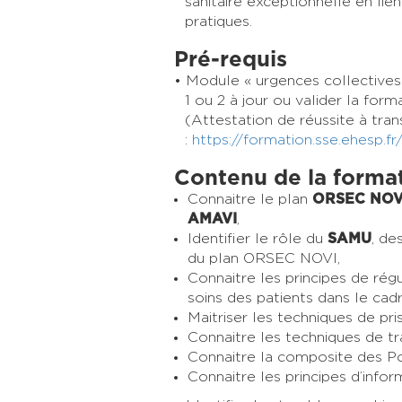
sanitaire exceptionnelle en li
pratiques.
Pré-requis
Module « urgences collectives 
1 ou 2 à jour ou valider la for
(Attestation de réussite à tra
:
https://formation.sse.ehesp.fr
Contenu de la forma
Connaitre le plan
ORSEC NOV
AMAVI
,
Identifier le rôle du
SAMU
, de
du plan ORSEC NOVI,
Connaitre les principes de rég
soins des patients dans le cad
Maitriser les techniques de pr
Connaitre les techniques de tra
Connaitre la composite des Po
Connaitre les principes d’info