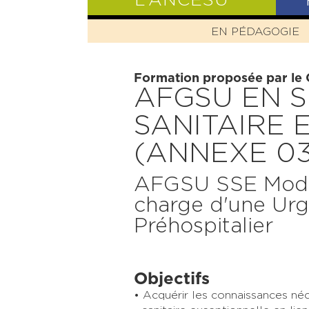
L’ANCESU
EN PÉDAGOGIE
PRÉSENTATIO
Formation proposée par le
AFGSU EN S
SANITAIRE 
(ANNEXE 03
AFGSU SSE Module
charge d'une Urg
Préhospitalier
Objectifs
Acquérir les connaissances néce