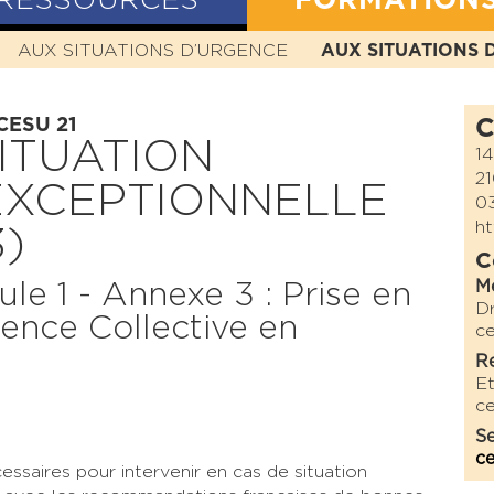
RESSOURCES
FORMATION
N
AUX SITUATIONS D’URGENCE
HISTOIRE
MISSION
VALEURS
AUX SITUATIONS 
STATUTS
 CESU 21
C
ITUATION
14
2
EXCEPTIONNELLE
03
ht
)
C
M
 1 - Annexe 3 : Prise en
D
ence Collective en
ce
Re
E
ce
Se
ce
ssaires pour intervenir en cas de situation