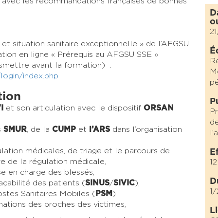
en avec les recommandations françaises de bonnes
D
o
21
et situation sanitaire exceptionnelle » de l’AFGSU
É
mation en ligne « Prérequis au AFGSU SSE »
R
nsmettre avant la formation) :
Mé
/login/index.php
pé
tion
P
I
et son articulation avec le dispositif
ORSAN
Pr
d
s
SMUR
, de la
CUMP
et
l’ARS
dans l’organisation
l’
ulation médicales, de triage et le parcours de
E
re de la régulation médicale,
12
ise en charge des blessés,
D
çabilité des patients (
SINUS
/
SIVIC
),
1/
stes Sanitaires Mobiles (
PSM
)
rmations des proches des victimes,
L