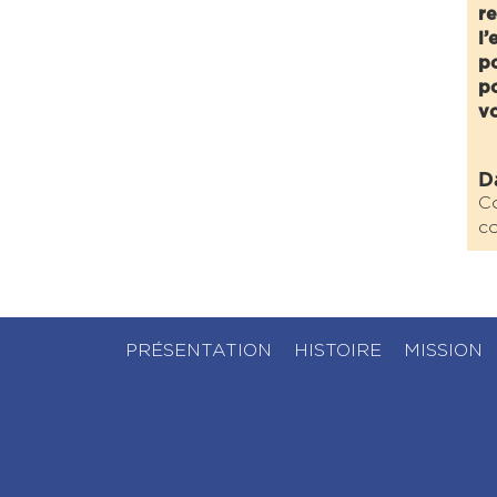
re
l’
po
po
v
D
Co
co
PRÉSENTATION
HISTOIRE
MISSION