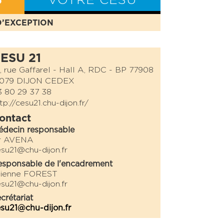
S
VOTRE CESU
D’EXCEPTION
BILAN CESU
ESU 21
, rue Gaffarel - Hall A, RDC - BP 77908
1079 DIJON CEDEX
 80 29 37 38
tp://cesu21.chu-dijon.fr/
ontact
édecin responsable
r AVENA
su21@chu-dijon.fr
sponsable de l'encadrement
tienne FOREST
su21@chu-dijon.fr
crétariat
su21@chu-dijon.fr