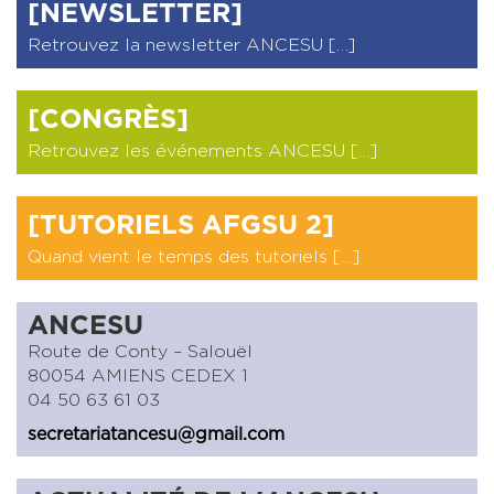
[NEWSLETTER]
Retrouvez la newsletter ANCESU […]
[CONGRÈS]
Retrouvez les événements ANCESU […]
[TUTORIELS AFGSU 2]
Quand vient le temps des tutoriels […]
ANCESU
Route de Conty – Salouël
80054 AMIENS CEDEX 1
04 50 63 61 03
secretariatancesu@gmail.com