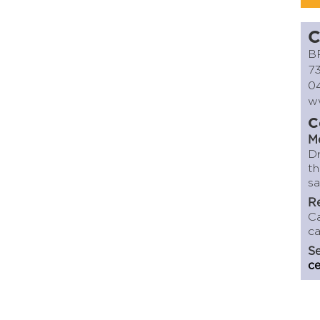
C
BP
7
04
w
C
M
D
th
sa
Re
C
ca
Se
ce