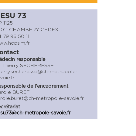
ESU 73
 1125
3011 CHAMBERY CEDEX
 79 96 50 11
ww.hopsim.fr
ontact
édecin responsable
r Thierry SECHERESSE
ierry.secheresse@ch-metropole-
voie.fr
sponsable de l'encadrement
arole BURET
role.buret@ch-metropole-savoie.fr
crétariat
su73@ch-metropole-savoie.fr