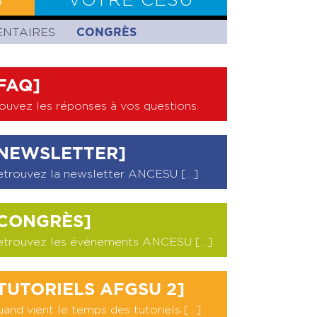
S
VOTRE CESU
ENTAIRES
BILAN CESU
CONGRÈS
FAQ]
ouvez les réponses à vos questions
.
NEWSLETTER]
etrouvez la newsletter ANCESU […]
CONGRÈS]
etrouvez les événements ANCESU […]
TUTORIELS AFGSU 2]
and vient le temps des tutoriels […]