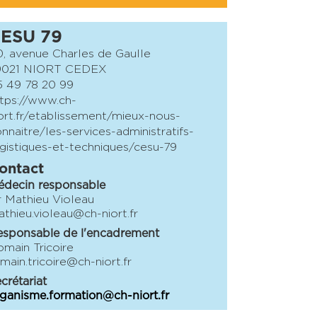
ESU 79
, avenue Charles de Gaulle
9021 NIORT CEDEX
 49 78 20 99
tps://www.ch-
ort.fr/etablissement/mieux-nous-
nnaitre/les-services-administratifs-
gistiques-et-techniques/cesu-79
ontact
édecin responsable
 Mathieu Violeau
thieu.violeau@ch-niort.fr
sponsable de l'encadrement
main Tricoire
main.tricoire@ch-niort.fr
crétariat
ganisme.formation@ch-niort.fr