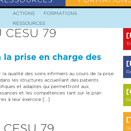
RESSOURCES
FORMATION
N
HISTOIRE
ACTIONS
FORMATIONS
MISSION
VALEURS
STATUTS
RESSOURCES
 CESU 79
[
Tr
à la prise en charge des
[
R
la qualité des soins infirmiers au cours de la prise
dans les structures accueillant des patients
ifiques et adaptés qui permettront aux
[
aissances et les compétences tant sur le plan
res à leur exercice […]
R
[
 CESU 79
Qu