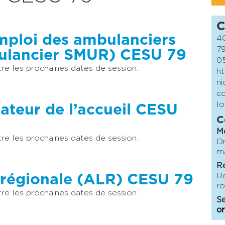
C
emploi des ambulanciers
40
7
lancier SMUR) CESU 79
05
e les prochaines dates de session.
ht
ni
co
lo
sateur de l’accueil CESU
C
M
e les prochaines dates de session.
Dr
ma
Re
Ro
-régionale (ALR) CESU 79
ro
e les prochaines dates de session.
Se
or