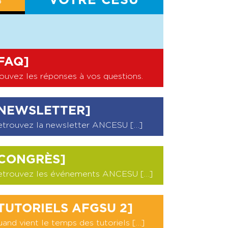
S
VOTRE CESU
BILAN CESU
FAQ]
ouvez les réponses à vos questions
.
NEWSLETTER]
etrouvez la newsletter ANCESU […]
CONGRÈS]
etrouvez les événements ANCESU […]
TUTORIELS AFGSU 2]
and vient le temps des tutoriels […]