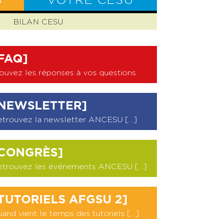
S
VOTRE CESU
BILAN CESU
FAQ]
ouvez les réponses à vos questions
.
NEWSLETTER]
etrouvez la newsletter ANCESU […]
CONGRÈS]
etrouvez les événements ANCESU […]
TUTORIELS AFGSU 2]
and vient le temps des tutoriels […]