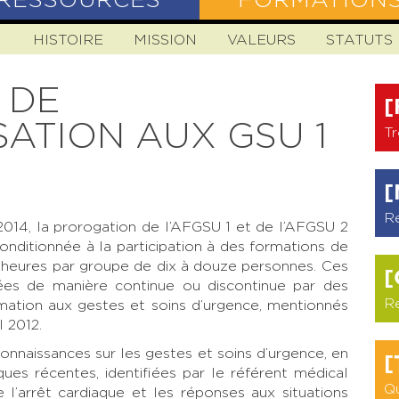
RESSOURCES
FORMATION
N
HISTOIRE
MISSION
VALEURS
STATUTS
 DE
[
ATION AUX GSU 1
Tr
[
R
014, la prorogation de l’AFGSU 1 et de l’AFGSU 2
onditionnée à la participation à des formations de
7 heures par groupe de dix à douze personnes. Ces
[
sées de manière continue ou discontinue par des
R
rmation aux gestes et soins d’urgence, mentionnés
l 2012.
connaissances sur les gestes et soins d’urgence, en
[
iques récentes, identifiées par le référent médical
Qu
l’arrêt cardiaque et les réponses aux situations