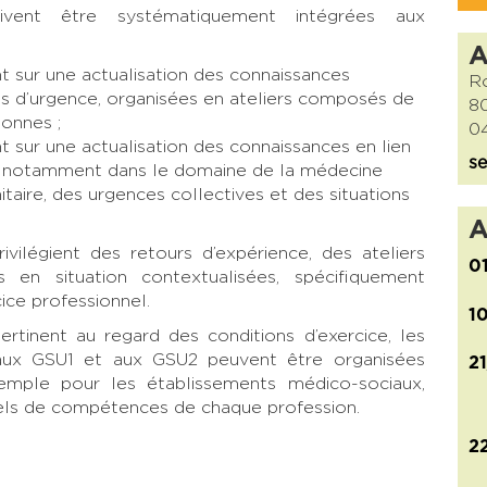
doivent être systématiquement intégrées aux
t sur une actualisation des connaissances
Ro
ins d’urgence, organisées en ateliers composés de
8
onnes ;
04
t sur une actualisation des connaissances en lien
se
que notamment dans le domaine de la médecine
nitaire, des urgences collectives et des situations
A
vilégient des retours d’expérience, des ateliers
0
 en situation contextualisées, spécifiquement
ice professionnel.
1
rtinent au regard des conditions d’exercice, les
 aux GSU1 et aux GSU2 peuvent être organisées
2
mple pour les établissements médico-sociaux,
iels de compétences de chaque profession.
2