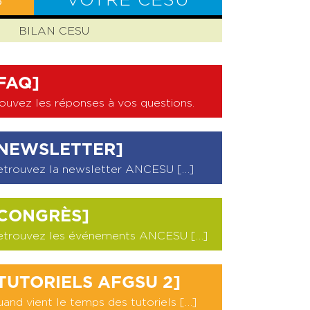
S
VOTRE CESU
BILAN CESU
FAQ]
ouvez les réponses à vos questions
.
NEWSLETTER]
etrouvez la newsletter ANCESU […]
CONGRÈS]
etrouvez les événements ANCESU […]
TUTORIELS AFGSU 2]
and vient le temps des tutoriels […]