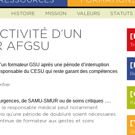
RESSOURCES
FORMATION
N
HISTOIRE
MISSION
VALEURS
STATUTS
CTIVITÉ D’UN
[
 AFGSU
Tr
[
 d’un formateur GSU après une période d’interruption
 responsable du CESU qui reste garant des compétences
R
ifier
[
e d’urgences, de SAMU-SMUR ou de soins critiques ….
R
ion, le responsable médical peut notamment
insi qu’une période de doublure soient nécessaires.
ntinue de formateur aux gestes et soins
[
Qu