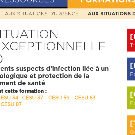
RESSOURCES
FORMATION
N
AUX SITUATIONS D’URGENCE
HISTOIRE
MISSION
VALEURS
AUX SITUATIONS 
STATUTS
ITUATION
[
EXCEPTIONNELLE
Tr
)
[
ents suspects d’infection liée à un
R
ologique et protection de la
sement de santé
t cette formation :
[
CESU 34
CESU 37
CESU 59
CESU 63
R
CESU 87
[
Qu