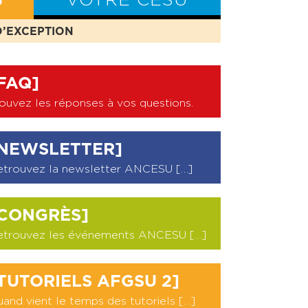
S
VOTRE CESU
D’EXCEPTION
BILAN CESU
FAQ]
ouvez les réponses à vos questions
.
NEWSLETTER]
etrouvez la newsletter ANCESU […]
CONGRÈS]
etrouvez les événements ANCESU […]
TUTORIELS AFGSU 2]
and vient le temps des tutoriels […]