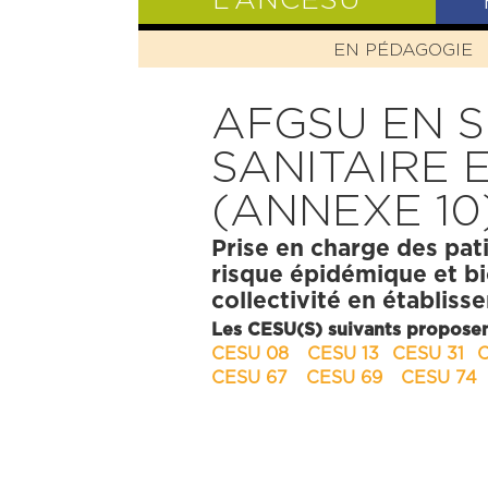
L’ANCESU
EN PÉDAGOGIE
PRÉSENTATIO
AFGSU EN S
SANITAIRE 
(ANNEXE 10
Prise en charge des pati
risque épidémique et bi
collectivité en établis
Les CESU(S) suivants proposen
CESU 08
CESU 13
CESU 31
CESU 67
CESU 69
CESU 74