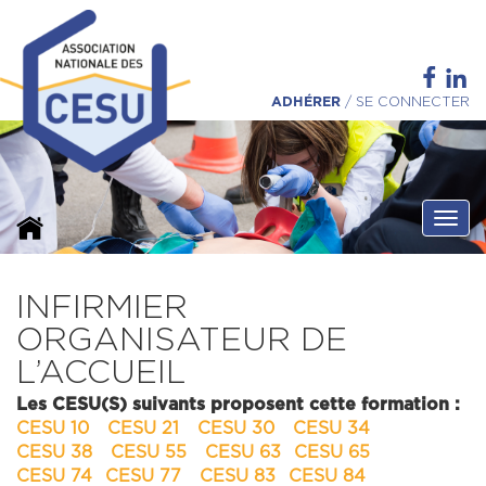
ADHÉRER
/
SE CONNECTER
Ouvri
INFIRMIER
ORGANISATEUR DE
L’ACCUEIL
Les CESU(S) suivants proposent cette formation :
CESU 10
CESU 21
CESU 30
CESU 34
CESU 38
CESU 55
CESU 63
CESU 65
CESU 74
CESU 77
CESU 83
CESU 84