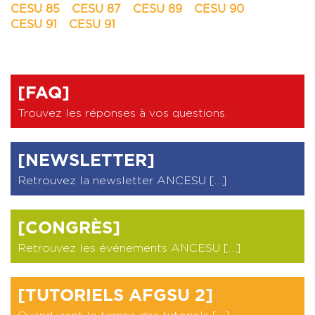
CESU 85
CESU 87
CESU 89
CESU 90
CESU 91
CESU 91
[FAQ]
Trouvez les réponses à vos questions
.
[NEWSLETTER]
Retrouvez la newsletter ANCESU […]
[CONGRÈS]
Retrouvez les événements ANCESU […]
[TUTORIELS AFGSU 2]